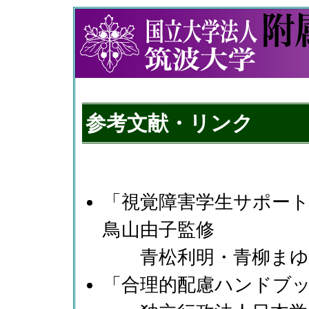
参考文献・リンク
「視覚障害学生サポー
鳥山由子監修
青松利明・青柳まゆみ
「合理的配慮ハンドブ