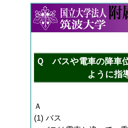
Ｑ バスや電車の降車
ように指
Ａ
(1) バス